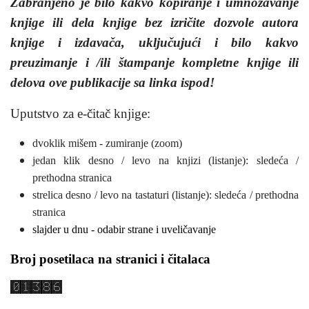
Zabranjeno je bilo kakvo kopiranje i umnožavanje
knjige ili dela knjige bez izričite dozvole autora
knjige i izdavača, uključujući i bilo kakvo
preuzimanje i /ili štampanje kompletne knjige ili
delova ove publikacije sa linka ispod!
Uputstvo za e-čitač knjige:
dvoklik mišem - zumiranje (zoom)
jedan klik desno / levo na knjizi (listanje): sledeća /
prethodna stranica
strelica desno / levo na tastaturi (listanje): sledeća / prethodna
stranica
slajder u dnu - odabir strane i uveličavanje
Broj posetilaca na stranici i čitalaca