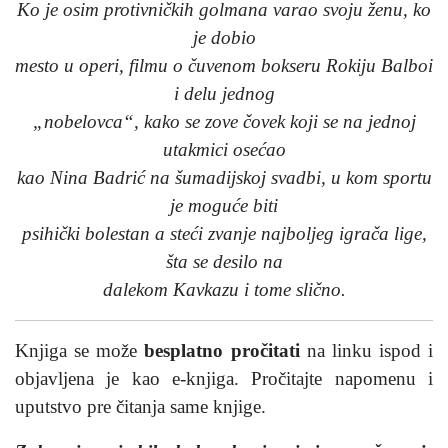
Ko je osim protivničkih golmana varao svoju ženu, ko
je dobio
mesto u operi, filmu o čuvenom bokseru Rokiju Balboi
i delu jednog
„nobelovca“, kako se zove čovek koji se na jednoj
utakmici osećao
kao Nina Badrić na šumadijskoj svadbi, u kom sportu
je moguće biti
psihički bolestan a steći zvanje najboljeg igrača lige,
šta se desilo na
dalekom Kavkazu i tome slično.
Knjiga se može
besplatno pročitati
na linku ispod i
objavljena je kao e-knjiga. Pročitajte napomenu i
uputstvo pre čitanja same knjige.